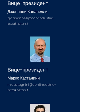
Вице-президент
Джованни Капанелли
g.capannelli@confindustria-
kazakhstan.it
Вице-президент
Марко Кастанини
m.castagnini@confindustria-
kazakhstan.it