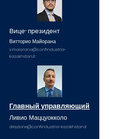
Вице-президент
Витторио Майорана
v.maiorana@confindustria-
kazakhstan.it
Главный управляющий
Ливио Маццуокколо
direzione@confindustria-kazakhstan.it