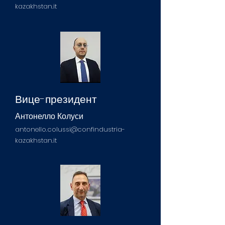
kazakhstan.it
Вице-президент
Антонелло Колуси
antonello.colussi@confindustria-
kazakhstan.it